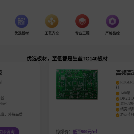
优选板材
工艺齐全
专业工程
严格品控
优选板材，至低都是生益TG140板材
FR-4 双面板
生益TG140板材
免费过孔塞油
免费阻抗控制
孔密度：≦12W/㎡
孔铜大于20um
符合IPC二级标准，外贸品质
惊爆价：
42
惊爆价：
287元/㎡(含运)
立即咨询