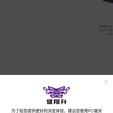
PCB工艺齐全
常备1000多
常规1-60层、HDI盲埋孔1-3阶/任意阶、高频高速
（国产/进口材料）、FPC/HDI FPC、刚挠结合
板、金属基板/热电分离工艺、氧化铝/氮化铝陶瓷
基板、MiniLED灯板（>=P1.2) 等；
立即打样
手机
微信
邮箱
收起
为了给您提供更好的浏览体验，建议您使用PC端浏
产品展示