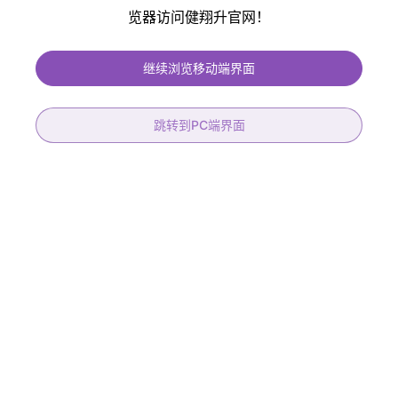
览器访问健翔升官网！
健翔升PCB提供免费过孔塞油、免费阻抗控制、保证孔铜大于20um 符合IPC
二、三级标准、符合医疗、汽车产品标准
继续浏览移动端界面
跳转到PC端界面
22层高速背钻
8层高频混压机械盲孔板
层数
22L
产品材质
RO4003C+FR-4
板厚
3.0+/-0.3mm
层数
8层
材料
IT-968G
板厚
1.60mm
阻抗
36组
表面处理
镀金30U
背钻
15组
线宽/线距
6/6mil
STUB能力
0.15mm
最小孔径
机械0.20mm/盲孔0.15mm
孔到线
0.175mm