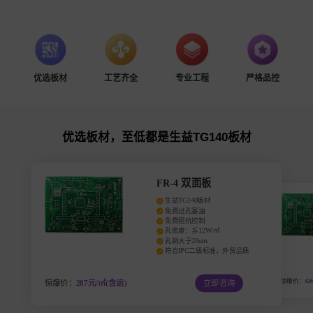
优选板材
工艺齐全
专业工程
严格品控
优选板材，至低都是生益TG140板材
FR-4 双面板
生益TG140板材
免费过孔塞油
免费阻抗控制
孔密度：≦12W/㎡
孔铜大于20um
符合IPC二级标准，外贸品质
惊爆价：
42
惊爆价：
287元/㎡(含运)
立即咨询