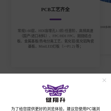
PCB工艺齐全
常备1000多
常规1-60层、HDI盲埋孔1-3阶/任意阶、高频高速
（国产/进口材料）、FPC/HDI FPC、刚挠结合
板、金属基板/热电分离工艺、氧化铝/氮化铝陶瓷
基板、MiniLED灯板（>=P1.2) 等；
立即打样
手机
微信
邮箱
收起
为了给您提供更好的浏览体验，建议您使用PC端浏
产品展示