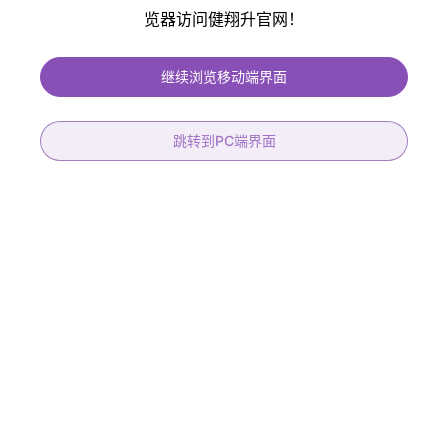
览器访问健翔升官网！
健翔升PCB提供免费过孔塞油、免费阻抗控制、保证孔铜大于20um 符合IPC
二、三级标准、符合医疗、汽车产品标准
继续浏览移动端界面
跳转到PC端界面
22层高速背钻
8层高频混压机械盲孔板
层数
22L
产品材质
RO4003C+FR-4
板厚
3.0+/-0.3mm
层数
8层
材料
IT-968G
板厚
1.60mm
阻抗
36组
表面处理
镀金30U
背钻
15组
线宽/线距
6/6mil
STUB能力
0.15mm
最小孔径
机械0.20mm/盲孔0.15mm
孔到线
0.175mm