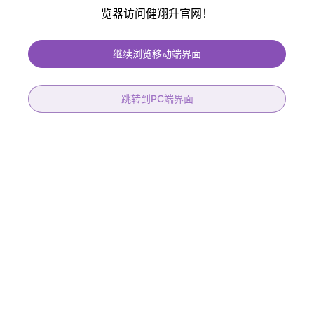
览器访问健翔升官网！
健翔升PCB提供免费过孔塞油、免费阻抗控制、保证孔铜大于20um 符合IPC
二、三级标准、符合医疗、汽车产品标准
继续浏览移动端界面
跳转到PC端界面
22层高速背钻
8层高频混压机械盲孔板
层数
22L
产品材质
RO4003C+FR-4
板厚
3.0+/-0.3mm
层数
8层
材料
IT-968G
板厚
1.60mm
阻抗
36组
表面处理
镀金30U
背钻
15组
线宽/线距
6/6mil
STUB能力
0.15mm
最小孔径
机械0.20mm/盲孔0.15mm
孔到线
0.175mm