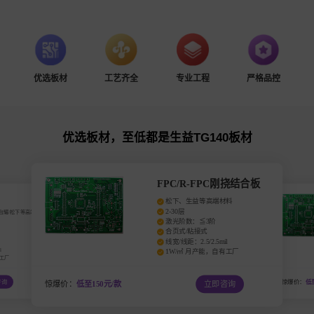
优选板材
工艺齐全
专业工程
严格品控
优选板材，至低都是生益TG140板材
FPC/R-FPC刚挠结合板
松下、生益等高端材料
2-30层
灵/台耀/松下等高端材
激光阶数：≦3阶
合页式/粘接式
线宽/线距：2.5/2.5mil
l
1W/㎡ 月产能，自有工厂
有工厂
咨询
惊爆价：
低至
惊爆价：
低至150元/款
立即咨询