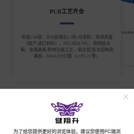
PCB工艺齐全
常备1000多
常规1-60层、HDI盲埋孔1-3阶/任意阶、高频高速
（国产/进口材料）、FPC/HDI FPC、刚挠结合
板、金属基板/热电分离工艺、氧化铝/氮化铝陶瓷
基板、MiniLED灯板（>=P1.2) 等；
立即打样
手机
微信
邮箱
收起
为了给您提供更好的浏览体验，建议您使用PC端浏
产品展示