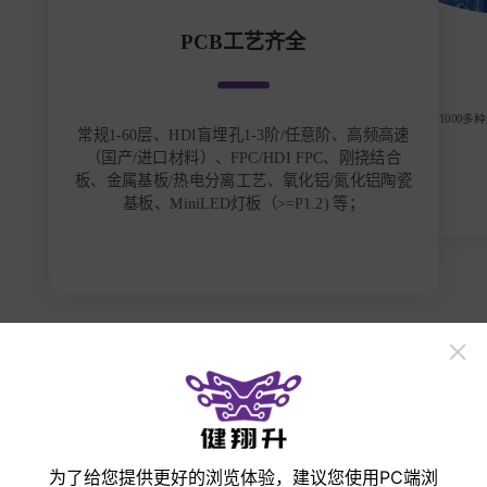
PCB工艺齐全
常备1000多
常规1-60层、HDI盲埋孔1-3阶/任意阶、高频高速
（国产/进口材料）、FPC/HDI FPC、刚挠结合
板、金属基板/热电分离工艺、氧化铝/氮化铝陶瓷
基板、MiniLED灯板（>=P1.2) 等；
立即打样
手机
微信
邮箱
收起
为了给您提供更好的浏览体验，建议您使用PC端浏
产品展示