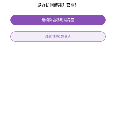
览器访问健翔升官网！
健翔升PCB提供免费过孔塞油、免费阻抗控制、保证孔铜大于20um 符合IPC
二、三级标准、符合医疗、汽车产品标准
继续浏览移动端界面
跳转到PC端界面
22层高速背钻
8层高频混压机械盲孔板
层数
22L
产品材质
RO4003C+FR-4
板厚
3.0+/-0.3mm
层数
8层
材料
IT-968G
板厚
1.60mm
阻抗
36组
表面处理
镀金30U
背钻
15组
线宽/线距
6/6mil
STUB能力
0.15mm
最小孔径
机械0.20mm/盲孔0.15mm
孔到线
0.175mm