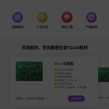
优选板材
工艺齐全
专业工程
严格品控
优选板材，至低都是生益TG140板材
FR-4 双面板
生益TG140板材
免费过孔塞油
免费阻抗控制
孔密度：≦12W/㎡
孔铜大于20um
符合IPC二级标准，外贸品质
惊爆价：
42
惊爆价：
287元/㎡(含运)
立即咨询