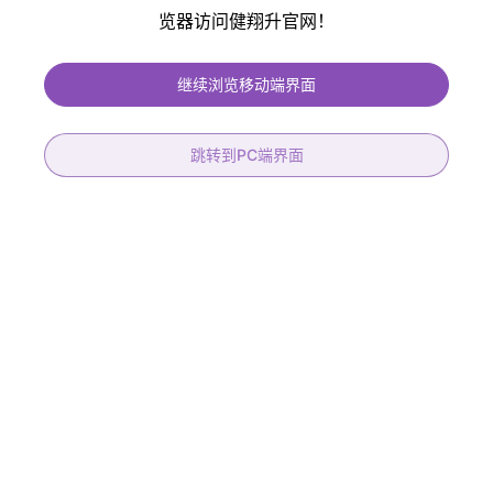
览器访问健翔升官网！
健翔升PCB提供免费过孔塞油、免费阻抗控制、保证孔铜大于20um 符合IPC
二、三级标准、符合医疗、汽车产品标准
继续浏览移动端界面
跳转到PC端界面
22层高速背钻
8层高频混压机械盲孔板
层数
22L
产品材质
RO4003C+FR-4
板厚
3.0+/-0.3mm
层数
8层
材料
IT-968G
板厚
1.60mm
阻抗
36组
表面处理
镀金30U
背钻
15组
线宽/线距
6/6mil
STUB能力
0.15mm
最小孔径
机械0.20mm/盲孔0.15mm
孔到线
0.175mm