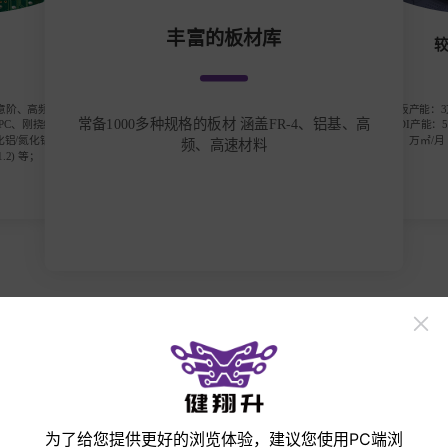
丰富的板材库
/任意阶、高频高速
高频板产能：3万㎡
常备1000多种规格的板材 涵盖FR-4、铝基、高
FPC、刚挠结合
月 HDI产能：5
化铝/氮化铝陶瓷
万㎡/月
频、高速材料
.2) 等；
立即打样
手机
微信
邮箱
收起
为了给您提供更好的浏览体验，建议您使用PC端浏
产品展示