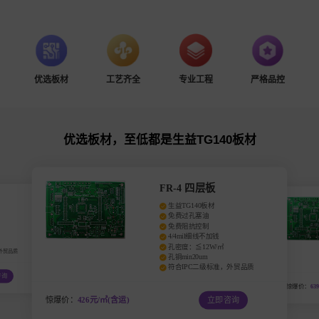
优选板材
工艺齐全
专业工程
严格品控
优选板材，至低都是生益TG140板材
FR-4 四层板
生益TG140板材
免费过孔塞油
免费阻抗控制
4/4mil细线不加钱
孔密度：≦12W/㎡
外贸品质
孔铜min20um
符合IPC二级标准，外贸品质
咨询
惊爆价：
63
惊爆价：
426元/㎡(含运)
立即咨询