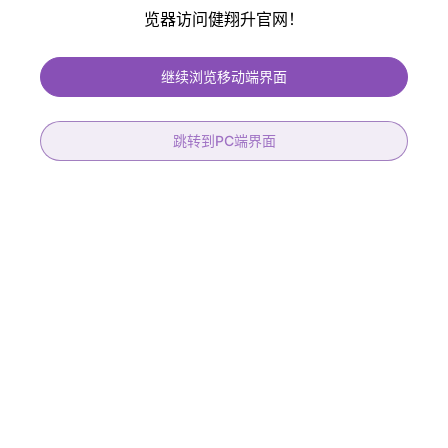
览器访问健翔升官网！
健翔升PCB提供免费过孔塞油、免费阻抗控制、保证孔铜大于20um 符合IPC
二、三级标准、符合医疗、汽车产品标准
继续浏览移动端界面
跳转到PC端界面
22层高速背钻
8层高频混压机械盲孔板
层数
22L
产品材质
RO4003C+FR-4
板厚
3.0+/-0.3mm
层数
8层
材料
IT-968G
板厚
1.60mm
阻抗
36组
表面处理
镀金30U
背钻
15组
线宽/线距
6/6mil
STUB能力
0.15mm
最小孔径
机械0.20mm/盲孔0.15mm
孔到线
0.175mm