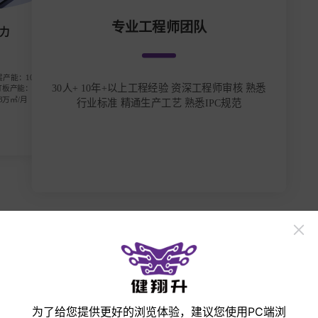
专业工程师团队
较大订单吞吐能力
产能：3万㎡/月 2/4/6/8/10层产能：10万㎡/
30人+ 10年+以上工程经验 资深工
DI产能：5万㎡/月 MiniLED灯板产能：6K -1
万㎡/月 软硬结合板产能：3万㎡/月
行业标准 精通生产工艺 熟悉I
立即打样
手机
微信
邮箱
收起
为了给您提供更好的浏览体验，建议您使用PC端浏
产品展示