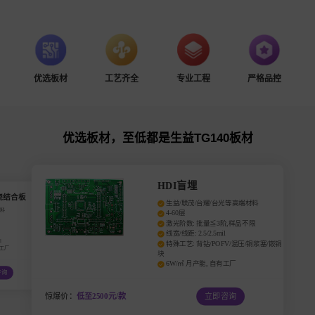
优选板材
工艺齐全
专业工程
严格品控
优选板材，至低都是生益TG140板材
FR-4 六层板
生益TG140板材
免费过孔塞油
免费阻抗控制
4/4mil细线不加钱
孔密度：≦12W/㎡
孔铜min20um
符合IPC二级标准，外贸品质
价：
639元/㎡(含运)
立即咨询