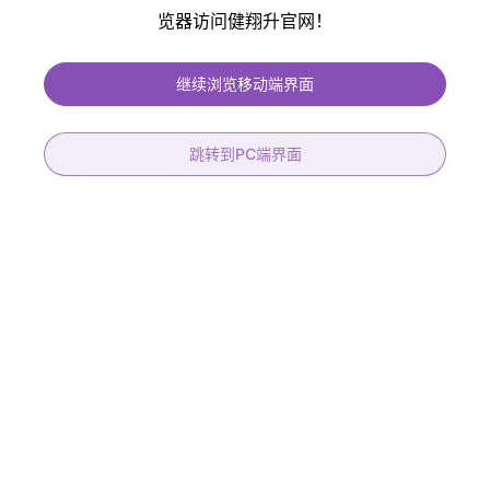
览器访问健翔升官网！
健翔升PCB提供免费过孔塞油、免费阻抗控制、保证孔铜大于20um 符合IPC
二、三级标准、符合医疗、汽车产品标准
继续浏览移动端界面
跳转到PC端界面
22层高速背钻
8层高频混压机械盲孔板
层数
22L
产品材质
RO4003C+FR-4
板厚
3.0+/-0.3mm
层数
8层
材料
IT-968G
板厚
1.60mm
阻抗
36组
表面处理
镀金30U
背钻
15组
线宽/线距
6/6mil
STUB能力
0.15mm
最小孔径
机械0.20mm/盲孔0.15mm
孔到线
0.175mm