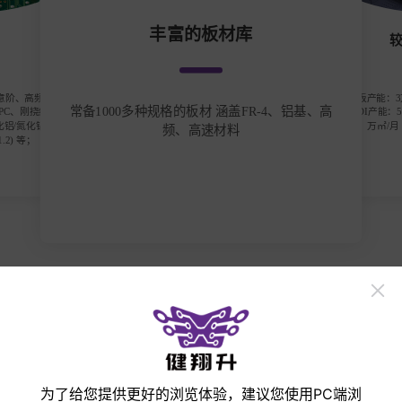
丰富的板材库
/任意阶、高频高速
高频板产能：3万㎡
常备1000多种规格的板材 涵盖FR-4、铝基、高
FPC、刚挠结合
月 HDI产能：5
化铝/氮化铝陶瓷
万㎡/月
频、高速材料
.2) 等；
立即打样
手机
微信
邮箱
收起
为了给您提供更好的浏览体验，建议您使用PC端浏
产品展示