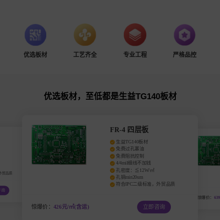
优选板材
工艺齐全
专业工程
严格品控
优选板材，至低都是生益TG140板材
FR-4 四层板
生益TG140板材
免费过孔塞油
免费阻抗控制
4/4mil细线不加钱
孔密度：≦12W/㎡
外贸品质
孔铜min20um
符合IPC二级标准，外贸品质
咨询
惊爆价：
63
惊爆价：
426元/㎡(含运)
立即咨询