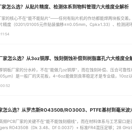
工厂家怎么选？从贴片精度、检测体系到物料管理六大维度全解析
工厂家的核心不在"能不能贴片"——任何有贴片机的作坊都能焊两块板交差
度（0201/01005元件贴装偏移≤±0.05mm，Cpk≥1.33）、检测闭环（
测缺一不可）、物料供应链（是否与原厂授权代理合作，批次...
:11:54
关闭
B厂家怎么选？从3oz铜厚、蚀刻侧蚀补偿到树脂塞孔六大维度全
厚铜板厂家的分水岭，不在"能做几oz铜厚"，而在蚀刻补偿、压合可靠
105μm）是一般厂的天花板，4~6oz能做到良率稳定才是专业级，10o
争力。关键看五个指标：蚀刻因子（≥2.0才算合格）...
:00:52
家怎么选？从罗杰斯RO4350B/RO3003、PTFE基材到毫米
高频PCB厂家的关键不在"能不能蚀刻细线"，而在材料体系与工艺窗口是
gers RO4350B（Dk 3.48、Df 0.0037）+ 标准FR4混压足够；28