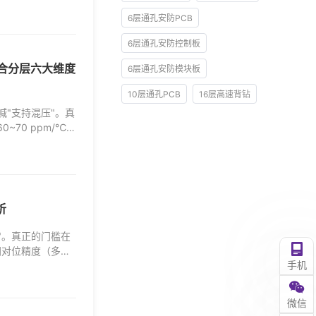
6层通孔安防PCB
6层通孔安防控制板
压合分层六大维度
6层通孔安防模块板
10层通孔PCB
16层高速背钻
喊"支持混压"。真
0~70 ppm/℃
析
I"。真正的门槛在
间对位精度（多次
手机
微信