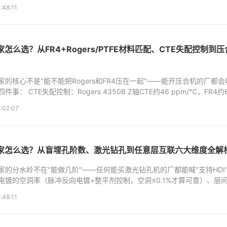
覆盖全频段，目标阻抗≤mΩ级）、EMC设计（3W原则+地...
:48:11
家怎么选？从FR4+Rogers/PTFE材料匹配、CTE失配控制到
家的核心不是"能不能把Rogers和FR4压在一起"——能开压合机的厂都会
事： CTE失配控制：Rogers 4350B Z轴CTE约46 ppm/℃，FR4约6
后的层间剪切应力如果没通过缓冲层和对称叠层消化掉，第一...
:02:07
微信分享
CB厂家怎么选？从盲埋孔阶数、激光钻孔到任意层互联六大维度全解
请使用微信"扫一扫"功能分享文章
B厂家的分水岭不在"能做几阶"——任何能买激光钻孔机的厂都能喊"支持HD
电镀的空洞率（脉冲反向电镀+整平剂控制，空洞≤0.1%才算可靠）、层
≤±50μm，LDI是标配）、叠孔结构的热冲击可靠性...
:48:11