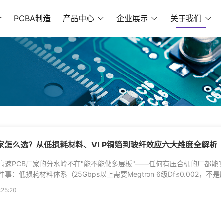
价
PCBA制造
产品中心
企业展示
关于我们
厂家怎么选？从低损耗材料、VLP铜箔到玻纤效应六大维度全解析
高速PCB厂家的分水岭不在"能不能做多层板"——任何有压合机的厂都能喊
事：低损耗材料体系（25Gbps以上需要Megtron 6级Df≤0.002，
加工窗口）、铜箔粗糙度（56Gbps信号在标准HTE铜箔...
:25:20