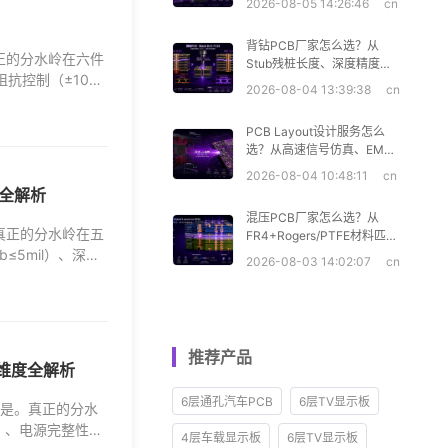
2026-08-05 14:26:46
cn
背钻PCB厂家怎么选？从
正的分水岭在六件
Stub残桩长度、深度精度到
阻抗控制（±10%
CAF失效风险五大维度全解
2026-08-04 13:39:38
cn
析
PCB Layout设计服务怎么
选？从高速信号仿真、EMC
设计到DFM审查六大维度全
2026-08-04 10:48:11
cn
解析
度全解析
混压PCB厂家怎么选？从
真正的分水岭在五
FR4+Rogers/PTFE材料匹
b≤5mil）、深度
配、CTE失配控制到压合分
2026-08-03 14:02:07
cn
层六大维度全解析
推荐产品
大维度全解析
6层通孔汽车PCB
6层TV显示板
街都是。真正的分水
%）、电源完整性
4层车载显示板
6层TV显示板