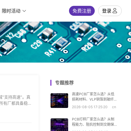
限时活动
免费注册
登录
专题推荐
高速PCB厂家怎么选？从低
"支持高速"。真
损耗材料、VLP铜箔到玻纤
不是所有厂都具备稳
效应六大维度全解析
2026-08-05 17:25:20
cn
PCB打样厂家怎么选？从制
程能力、阻抗控制到交期保
障六大维度全解析