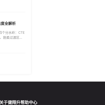
维度全解析
四个分水岭：CTE
剥离）、刚柔过渡区设
关于健翔升
帮助中心