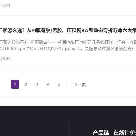
（RT5880、RO3003，Df≤0.0013）；真正的分水岭是阻抗...
:45:01
厂家怎么选？从PI膜有胶/无胶、压延铜RA到动态弯折寿命六大
厂家的核心不在"能不能做"——普通PCB厂也能开几条线打样，但会卡在
CTE 50 ppm/℃ vs FR4的12~17 ppm/℃，失配导致过渡区铜箔
区+圆弧走线+泪滴焊盘的细节）、压合工艺（真空度<50Pa+...
:28:44
|
1
2
3
4
5
下一页
产品链
在线计价