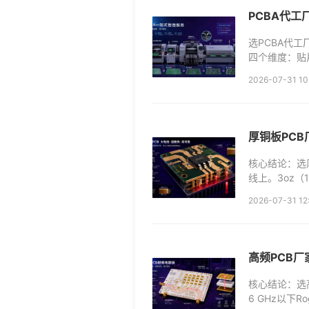
PCBA代
选PCBA代
四个维度：贴片精
Ray三级检
2026-07-31 10
厚铜板PC
核心结论：选
线上。3oz（
少数厂的核心竞
2026-07-31 12
高频PCB厂
核心结论：选
6 GHz以下Ro