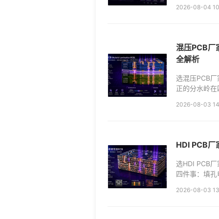
（去耦电容网络
2026-08-04 10
混压PCB厂
全解析
选混压PCB厂
正的分水岭在四件
——压合冷却
2026-08-03 14
HDI P
选HDI PC
四件事：填孔
压合后累积偏移
2026-08-03 13