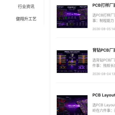
PCB打样
行业资讯
选PCB打样
健翔升工艺
事：制程能力（
是标准线、±5
2026-08-05 14
背钻PCB厂
选背钻PCB
件事：残桩长度控
精度（±2mil
2026-08-04 13
PCB La
选PCB La
岭在六件事：高