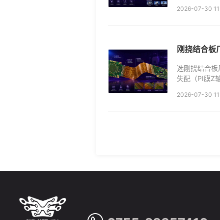
须用PTFE基材
2026-07-30 11
刚挠结合板
选刚挠结合板
失配（PI膜Z轴
计（3mm禁布
2026-07-30 11